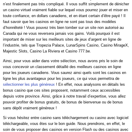
n’est finalement pas très compliqué. Il vous suffit simplement de dénicher
un casino virtuel vraiment fiable sur lequel vous pourrez jouer et miser en
toute confiance, en dollars canadiens, et en étant certain d’être payé ! Il
faut savoir que les casinos en ligne ne sont pas tous des modèles
d’honnêteté ! Vous pouvez très bien tomber sur un site non autorisé au
Canada qui ne vous reversera jamais vos gains. Voilà pourquoi il est
important de miser sur les meilleurs sites de jeux d’argent en ligne de
l’industrie, tels que Tropezia Palace, LunarSpins Casino, Casino MirageX,
Majestic Slots, Casino La Riviera et Casino 777.be.
Ainsi, pour vous aider dans votre sélection, nous avons pris le soin de
vous concevoir un classement détaillé des meilleurs casinos en ligne
pour les joueurs canadiens. Vous saurez ainsi quels sont les casinos en
ligne les plus avantageux pour les joueurs, ce qui vous permettra de
sélectionner les plus généreux
! En effet, nous analysons en détails les
bonus casino que ces sites proposent, notamment ceux accessibles
depuis votre province. Ainsi, grâce à notre travail d’expertise, vous allez
pouvoir profiter de bonus gratuits, de bonus de bienvenue ou de bonus
sans dépôt vraiment généreux !
Si vous hésitez entre casino sans téléchargement ou casino avec logiciel
téléchargeable, vous êtes sur le bon guide. Nous prendrons, en effet, le
soin de vous proposer des casinos en version Flash ou des casinos avec