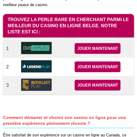
meilleur joueur de casino.
TROUVEZ LA PERLE RARE EN CHERCHANT PARMI LE
MEILLEUR DU CASINO EN LIGNE BELGE. NOTRE
LISTE EST ICI :
1
JOUER MAINTENANT
2
JOUER MAINTENANT
3
JOUER MAINTENANT
Comment démarrer et choisir son casino en ligne pour une
première expérience pleinement réussie ?
Être satisfait de son expérience sur un casino en ligne au Canada, ce