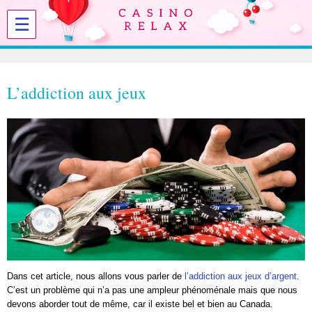
☰
L’addiction aux jeux
Dans cet article, nous allons vous parler de
l’addiction aux jeux d’argent
.
C’est un problème qui n’a pas une ampleur phénoménale mais que nous
devons aborder tout de même, car il existe bel et bien au Canada.