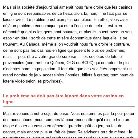
Mais si la société d’aujourd’hui aimerait nous faire croire que les casinos
en ligne sont responsables de ce fléau, alors là, non, il ne faut pas se
laisser avoir. Le problème est bien plus complexe. En effet, vous avez
déjà un problème économique qui est à l’origine de cela. Il est bien
démontré que plus les gens sont pauvres, et plus ils jouent avec un seul
espoir en tête : sortir de cette misère économique dans laquelle ils se
trouvent. Au Canada, même si on voudrait nous faire croire le contraire,
ce ne sont pas les casinos en ligne qui posent le plus de problèmes,
mais — peut-être à votre grande surprise — les sociétés de loterie
provinciales (comme Loto-Québec, OLG ou BCLC) qui comptent le plus
d’adeptes parmi la population. Il faut dire que ces sociétés proposent un
grand nombre de jeux accessibles (loteries, billets à gratter, terminaux de
loterie vidéo selon les provinces).
Le problème ne doit pas être ignoré dans votre casino en
ligne
Mais revenons à notre sujet de base. Nous ne sommes pas là pour porter
des accusations, nous sommes là pour reconnaître qu’il existe bien un
risque à jouer au casino en général : prendre goût au jeu, au fait de
gagner, mais encore plus au fait de jouer. Relativisons tout de même : le