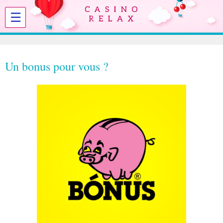
☰
Un bonus pour vous ?