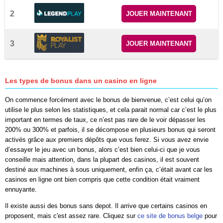
2
JOUER MAINTENANT
3
JOUER MAINTENANT
Les types de bonus dans un casino en ligne
On commence forcément avec le bonus de bienvenue, c’est celui qu’on
utilise le plus selon les statistiques, et cela parait normal car c’est le plus
important en termes de taux, ce n’est pas rare de le voir dépasser les
200% ou 300% et parfois, il se décompose en plusieurs bonus qui seront
activés grâce aux premiers dépôts que vous ferez. Si vous avez envie
d’essayer le jeu avec un bonus, alors c’est bien celui-ci que je vous
conseille mais attention, dans la plupart des casinos, il est souvent
destiné aux machines à sous uniquement, enfin ça, c’était avant car les
casinos en ligne ont bien compris que cette condition était vraiment
ennuyante.
Il existe aussi des bonus sans depot. Il arrive que certains casinos en
proposent, mais c'est assez rare. Cliquez sur
ce site de bonus belge
pour