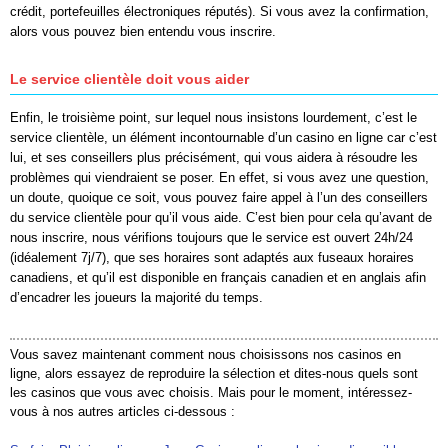
crédit, portefeuilles électroniques réputés). Si vous avez la confirmation,
alors vous pouvez bien entendu vous inscrire.
Le service clientèle doit vous aider
Enfin, le troisième point, sur lequel nous insistons lourdement, c’est le
service clientèle, un élément incontournable d’un casino en ligne car c’est
lui, et ses conseillers plus précisément, qui vous aidera à résoudre les
problèmes qui viendraient se poser. En effet, si vous avez une question,
un doute, quoique ce soit, vous pouvez faire appel à l’un des conseillers
du service clientèle pour qu’il vous aide. C’est bien pour cela qu’avant de
nous inscrire, nous vérifions toujours que le service est ouvert 24h/24
(idéalement 7j/7), que ses horaires sont adaptés aux fuseaux horaires
canadiens, et qu’il est disponible en français canadien et en anglais afin
d’encadrer les joueurs la majorité du temps.
Vous savez maintenant comment nous choisissons nos casinos en
ligne, alors essayez de reproduire la sélection et dites-nous quels sont
les casinos que vous avec choisis. Mais pour le moment, intéressez-
vous à nos autres articles ci-dessous :