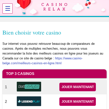
☰
Bien choisir votre casino
Sur internet vous pouvez retrouver beaucoup de comparateurs de
casinos. Après de multiples recherches, nous pouvons vous
recommander la liste des meilleurs casinos en ligne pour les joueurs au
Canada sur ce site de casino belge :
https://www.casino-
belge.com/meilleurs-casinos-en-ligne.html
TOP 3 CASINOS
1
JOUER MAINTENANT
2
JOUER MAINTENANT